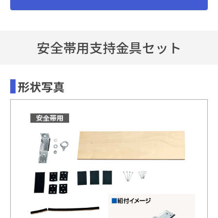
強力棟
安全帯用支持金具セット
ビス・釘
形状写真
下葺き材
木材・人工木
面戸
止水材